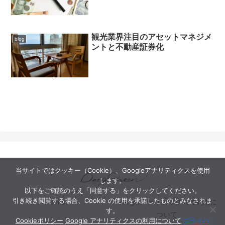
観光業界注目のアセットマネジメ
blog
ントと不動産証券化
当サイトではクッキー（Cookie）、Googleアナリティクスを使用
します。
以下をご確認のうえ「同意する」をクリックしてください。
引き続き閲覧する場合、Cookie の使用を承諾したものとみなされま
Contact
Googleアナリティクスの利用に
す。
ついて
Cookieポリシー
Google アナリティクスの利用について
プライバ