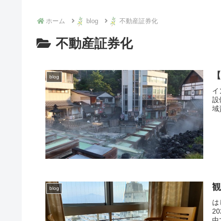
ホーム
blog
不動産証券化
不動産証券化
blog
イ
設
域
blog
は
2
中